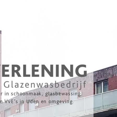
er in schoonmaak, glasbewassing
 en VvE’s in Uden en omgeving.