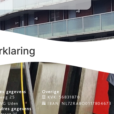
rklaring
res gegevens
Overige
weg 25
KVK: 56831870
 VG Uden
IBAN: NL72RABO0117804673
Adres gegevens