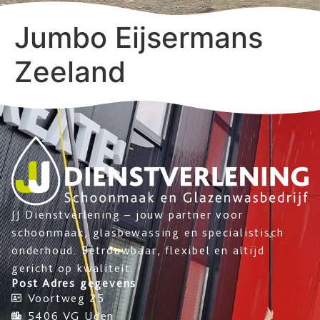
Jumbo Eijsermans
Zeeland
JJ Dienstverlening – jouw partner voor
schoonmaak, glasbewassing en specialistisch
onderhoud. Betrouwbaar, flexibel en altijd
gericht op kwaliteit.
Post Adres gegevens
Voortweg 25
5406 VG Uden